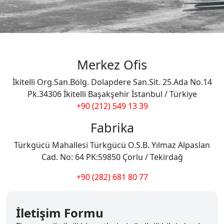
Merkez Ofis
İkitelli Org.San.Bölg. Dolapdere San.Sit. 25.Ada No.14
Pk.34306 İkitelli Başakşehir İstanbul / Türkiye
+90 (212) 549 13 39
Fabrika
Türkgücü Mahallesi Türkgücü O.S.B. Yılmaz Alpaslan
Cad. No: 64 PK:59850 Çorlu / Tekirdağ
+90 (282) 681 80 77
İletişim Formu